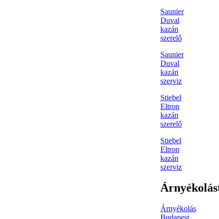
Saunier
Duval
kazán
szerelő
Saunier
Duval
kazán
szerviz
Stiebel
Eltron
kazán
szerelő
Stiebel
Eltron
kazán
szerviz
Árnyékolás
Árnyékolás
Budapest