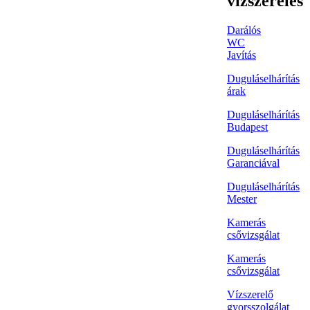
vízszerelés
Darálós
WC
Javítás
Duguláselhárítás
árak
Duguláselhárítás
Budapest
Duguláselhárítás
Garanciával
Duguláselhárítás
Mester
Kamerás
csővizsgálat
Kamerás
csővizsgálat
Vízszerelő
gyorsszolgálat