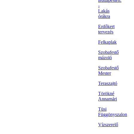
Budapesten.
-
Lakás
órákra
Erdőkert
tervezés
Felkaplak
Szobafestő
mázoló
Szobafestő
Mester
Teraszajtó
Törökné
Annamári
Tüsi
Függönyszalon
Vízszerelő