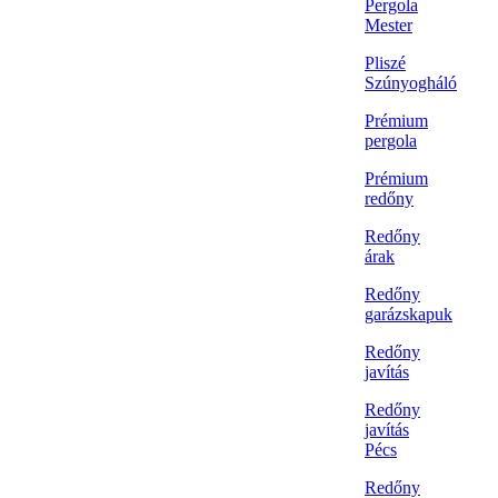
Pergola
Mester
Pliszé
Szúnyogháló
Prémium
pergola
Prémium
redőny
Redőny
árak
Redőny
garázskapuk
Redőny
javítás
Redőny
javítás
Pécs
Redőny