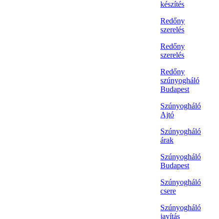
készítés
Redőny
szerelés
Redőny
szerelés
Redőny
szúnyogháló
Budapest
Szúnyogháló
Ajtó
Szúnyogháló
árak
Szúnyogháló
Budapest
Szúnyogháló
csere
Szúnyogháló
javítás