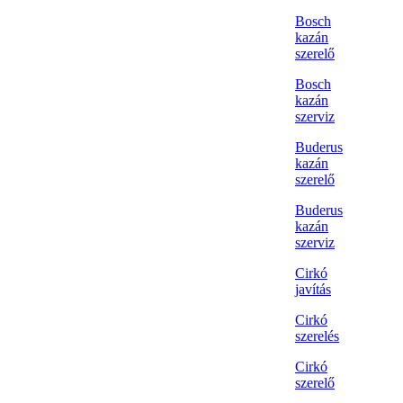
Bosch
kazán
szerelő
Bosch
kazán
szerviz
Buderus
kazán
szerelő
Buderus
kazán
szerviz
Cirkó
javítás
Cirkó
szerelés
Cirkó
szerelő