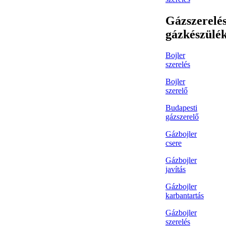
Gázszerelés
gázkészülé
Bojler
szerelés
Bojler
szerelő
Budapesti
gázszerelő
Gázbojler
csere
Gázbojler
javítás
Gázbojler
karbantartás
Gázbojler
szerelés