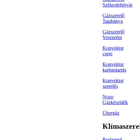
Székesfehérvár
Gázszerelő
Tatabánya
Gázszerelő
Veszprém
Konvektor
csere
Konvektor
karbantartás
Konvektor
szerelés
Nozo
Gázkészülék
Übergáz
Klímaszere
Budapesti