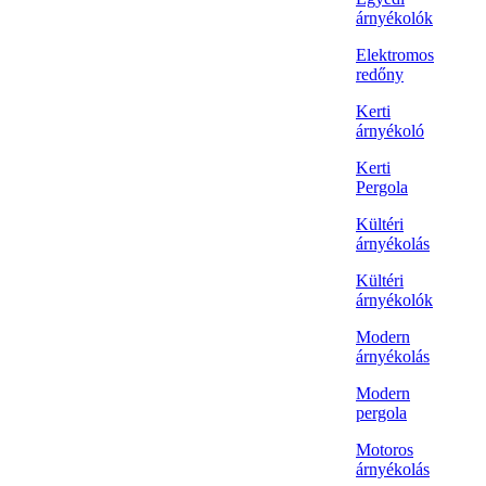
árnyékolók
Elektromos
redőny
Kerti
árnyékoló
Kerti
Pergola
Kültéri
árnyékolás
Kültéri
árnyékolók
Modern
árnyékolás
Modern
pergola
Motoros
árnyékolás