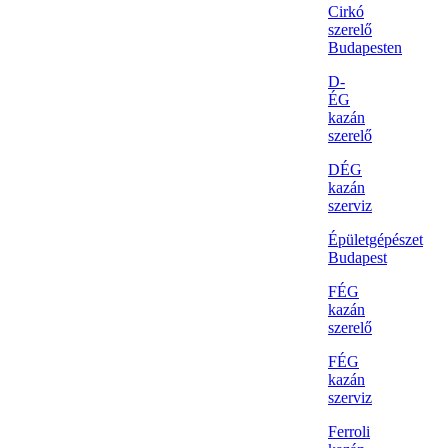
Cirkó
szerelő
Budapesten
D-
ÉG
kazán
szerelő
DÉG
kazán
szerviz
Épületgépészet
Budapest
FÉG
kazán
szerelő
FÉG
kazán
szerviz
Ferroli