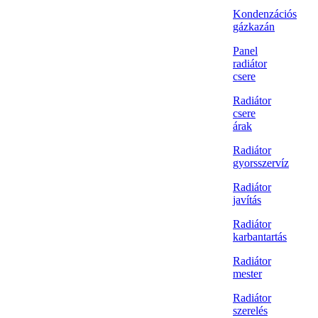
Kondenzációs
gázkazán
Panel
radiátor
csere
Radiátor
csere
árak
Radiátor
gyorsszervíz
Radiátor
javítás
Radiátor
karbantartás
Radiátor
mester
Radiátor
szerelés