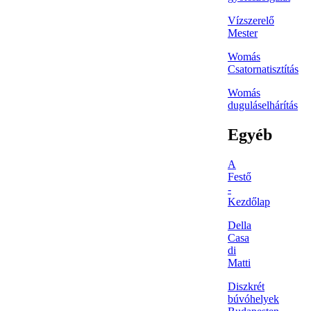
Vízszerelő
Mester
Womás
Csatornatisztítás
Womás
duguláselhárítás
Egyéb
A
Festő
-
Kezdőlap
Della
Casa
di
Matti
Diszkrét
búvóhelyek