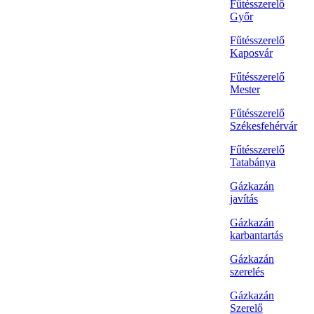
Fűtésszerelő
Győr
Fűtésszerelő
Kaposvár
Fűtésszerelő
Mester
Fűtésszerelő
Székesfehérvár
Fűtésszerelő
Tatabánya
Gázkazán
javítás
Gázkazán
karbantartás
Gázkazán
szerelés
Gázkazán
Szerelő