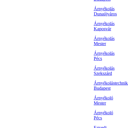
Árnyékolás
Dunaújváros
Árnyékolás
Kaposvár
Árnyékolás
Mester
Árnyékolás
Pécs
Árnyékolás
Szekszárd
Árnyékolástechnik
Budapest
Árnyékoló
Mester
Árnyékoló
Pécs
Egyedi