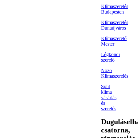
Klímaszerelés
Budapesten
Klímaszerelés
Dunaújváros
Klímaszerelő
Mester
Légkondi
szerelő
Nozo
Klímaszerelés
Split
klíma
vásárlás
és
szerelés
Duguláselhá
csatorna,