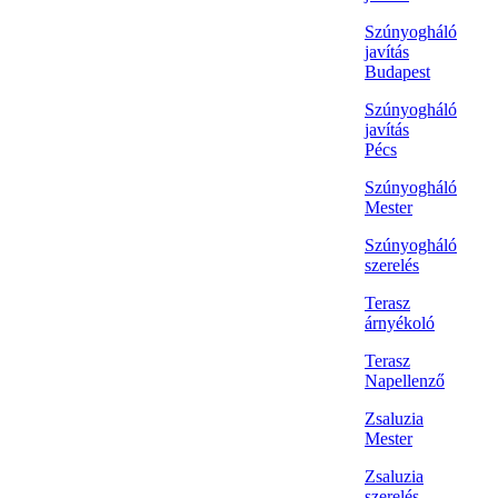
Szúnyogháló
javítás
Budapest
Szúnyogháló
javítás
Pécs
Szúnyogháló
Mester
Szúnyogháló
szerelés
Terasz
árnyékoló
Terasz
Napellenző
Zsaluzia
Mester
Zsaluzia
szerelés