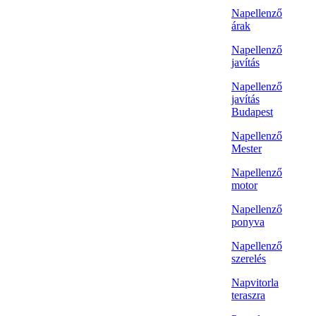
Napellenző
árak
Napellenző
javítás
Napellenző
javítás
Budapest
Napellenző
Mester
Napellenző
motor
Napellenző
ponyva
Napellenző
szerelés
Napvitorla
teraszra